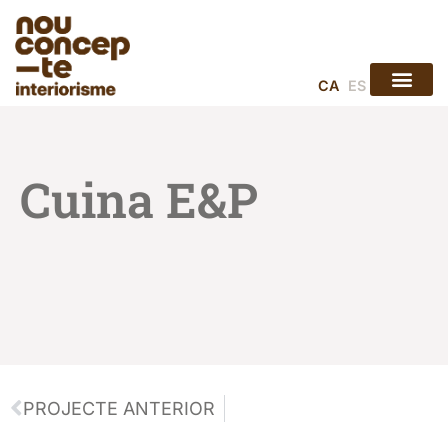
CA
ES
COM TREB
Cuina E&P
PROJECTE ANTERIOR