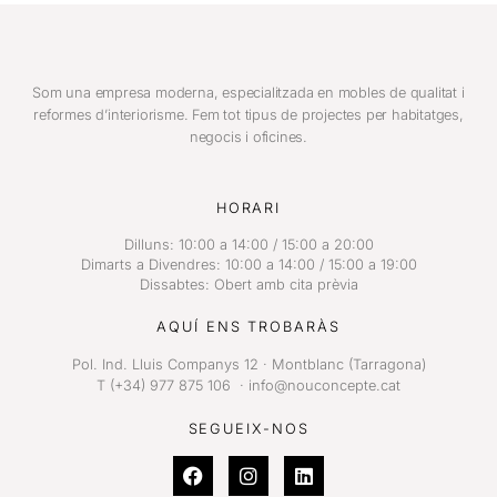
Som una empresa moderna, especialitzada en mobles de qualitat i
reformes d’interiorisme. Fem tot tipus de projectes per habitatges,
negocis i oficines.
HORARI
Dilluns: 10:00 a 14:00 / 15:00 a 20:00
Dimarts a Divendres: 10:00 a 14:00 / 15:00 a 19:00
Dissabtes: Obert amb cita prèvia
AQUÍ ENS TROBARÀS
Pol. Ind. Lluis Companys 12 · Montblanc (Tarragona)
T (+34) 977 875 106 · info@nouconcepte.cat
SEGUEIX-NOS